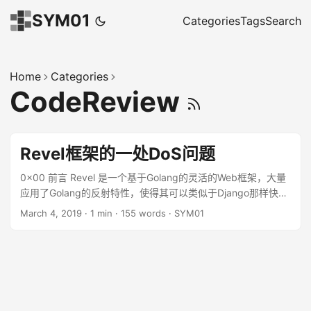
SYM01
Categories
Tags
Search
Home
Categories
CodeReview
Revel框架的一处DoS问题
0x00 前言 Revel 是一个基于Golang的灵活的Web框架，大量
应用了Golang的反射特性，使得其可以类似于Django那样快速
地建立一个网站。前段时间在翻阅Revel框架的文档时，发现其
March 4, 2019
·
1 min
·
155 words
·
SYM01
某个特性可能存在DoS问题，故对该特性的相关源码进行了审
计，发现了一处非常容易利用的DoS问题，利用单个请求即可
打挂Revel的服务器。 好在该DoS的利用是有条件的，当且仅当
网站使用了Revel框架获取slice类型的参数时才会触发。 0x01
分析 Revel框架为开发者提供了许多有用的特性，其中一个特性
允许开发者直接获取数组类型的数据。如当用户访问